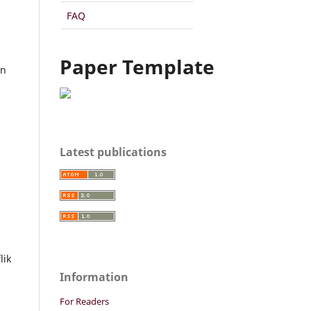
FAQ
Paper Template
an
Latest publications
lik
Information
For Readers