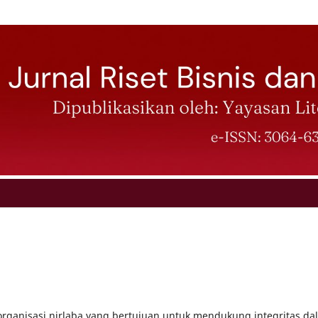
 organisasi nirlaba yang bertujuan untuk mendukung integritas da