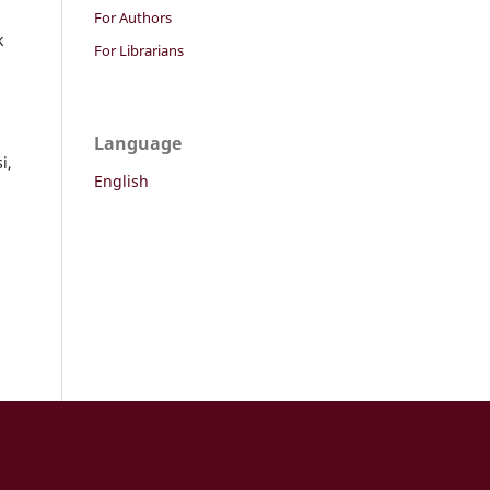
For Authors
k
For Librarians
Language
i,
English