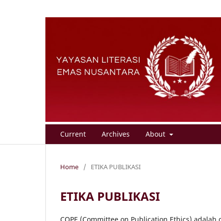
Current
Archives
About
Home
/
ETIKA PUBLIKASI
ETIKA PUBLIKASI
COPE (Committee on Publication Ethics) adalah