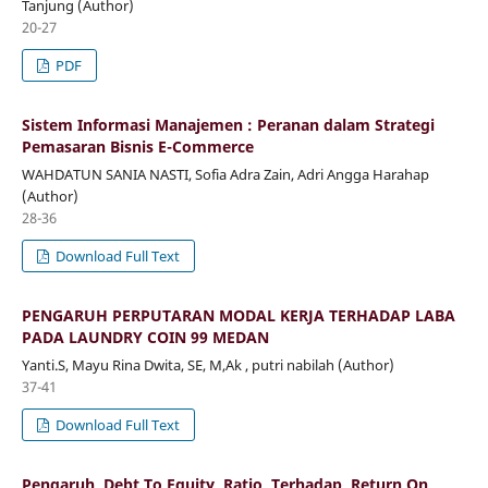
Tanjung (Author)
20-27
PDF
Sistem Informasi Manajemen : Peranan dalam Strategi
Pemasaran Bisnis E-Commerce
WAHDATUN SANIA NASTI, Sofia Adra Zain, Adri Angga Harahap
(Author)
28-36
Download Full Text
PENGARUH PERPUTARAN MODAL KERJA TERHADAP LABA
PADA LAUNDRY COIN 99 MEDAN
Yanti.S, Mayu Rina Dwita, SE, M,Ak , putri nabilah (Author)
37-41
Download Full Text
Pengaruh Debt To Equity Ratio Terhadap Return On