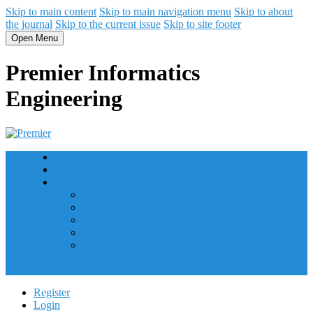
Skip to main content
Skip to main navigation menu
Skip to about
the journal
Skip to the current issue
Skip to site footer
Open Menu
Premier Informatics
Engineering
Current
Archives
About
About the Journal
Submissions
Editorial Team
Privacy Statement
Contact
Search
Register
Login