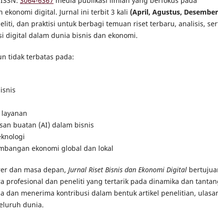
-ISSN:
3064-6367
media publikasi ilmiah yang berfokus pada
konomi digital. Jurnal ini terbit 3 kali
(April, Agustus, Desember
ti, dan praktisi untuk berbagi temuan riset terbaru, analisis, ser
i digital dalam dunia bisnis dan ekonomi.
 tidak terbatas pada:
isnis
n layanan
asan buatan (AI) dalam bisnis
eknologi
mbangan ekonomi global dan lokal
rer dan masa depan,
Jurnal Riset Bisnis dan Ekonomi Digital
bertujua
 profesional dan peneliti yang tertarik pada dinamika dan tanta
kala dan menerima kontribusi dalam bentuk artikel penelitian, ulasa
seluruh dunia.