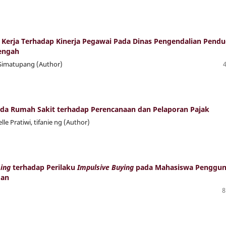
as Kerja Terhadap Kinerja Pegawai Pada Dinas Pengendalian Pend
Tengah
t Simatupang (Author)
a Rumah Sakit terhadap Perencanaan dan Pelaporan Pajak
lle Pratiwi, tifanie ng (Author)
ing
terhadap Perilaku
Impulsive Buying
pada Mahasiswa Penggu
dan
8