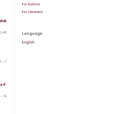
For Authors
For Librarians
uduk
42-49
Language
English
1 – 7
na
E-
 – 16