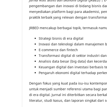
Jurnal Riset Bisnis dan Ekonomi Digital
(JRBED) | E
pengembangan dan inovasi di bidang bisnis dan e
menyediakan platform bagi para akademisi, peneli
praktik terbaik yang relevan dengan transformas
JRBED mencakup berbagai topik, termasuk namun
Strategi bisnis di era digital
Inovasi dan teknologi dalam manajemen b
E-commerce dan fintech
Transformasi digital di sektor industri da
Analisis data besar (big data) dan kecerd
Keuangan digital dan investasi berbasis t
Pengaruh ekonomi digital terhadap perke
Dengan fokus yang kuat pada isu-isu kontempo
untuk menjadi sumber referensi utama bagi para
di era digital. Jurnal ini diterbitkan secara ber
literatur, studi kasus, dan laporan singkat dari 